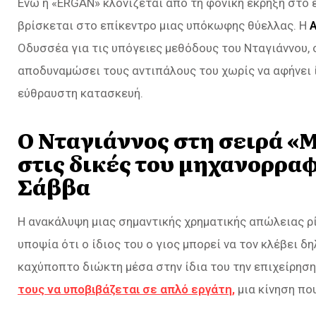
Ενώ η «ERGAN» κλονίζεται από τη φονική έκρηξη στο 
βρίσκεται στο επίκεντρο μιας υπόκωφης θύελλας. Η
Α
Οδυσσέα για τις υπόγειες μεθόδους του Νταγιάννου, ο
αποδυναμώσει τους αντιπάλους του χωρίς να αφήνει ί
εύθραυστη κατασκευή.
Ο Νταγιάννος στη σειρά «Μ
στις δικές του μηχανορραφ
Σάββα
Η ανακάλυψη μιας σημαντικής χρηματικής απώλειας ρ
υποψία ότι ο ίδιος του ο γιος μπορεί να τον κλέβει δ
καχύποπτο διώκτη μέσα στην ίδια του την επιχείρηση
τους να υποβιβάζεται σε απλό εργάτη,
μια κίνηση πο