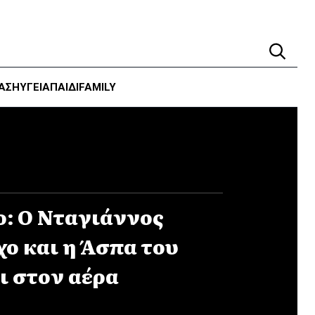
ΑΣΗ
ΥΓΕΊΑ
ΠΑΙΔΙ
FAMILY
ο: Ο Νταγιάννος
χο και η Άσπα του
τι στον αέρα