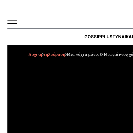
GOSSIP
PLUS
ΓΥΝΑΙΚΑ
Αρχική
τηλεόραση
Μια νύχτα μόνο: Ο Νταγιάννος χάν