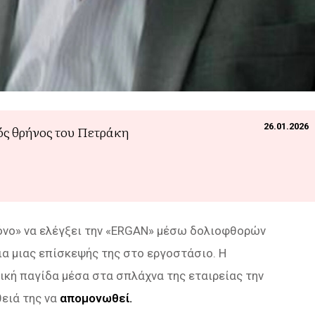
26.01.2026
ς θρήνος του Πετράκη
μόνο» να ελέγξει την «ERGAN» μέσω δολιοφθορών
ια μιας επίσκεψής της στο εργοστάσιο. Η
λική παγίδα μέσα στα σπλάχνα της εταιρείας την
θειά της να
απομονωθεί.