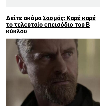
Δείτε ακόμα
Σασμός: Καρέ καρέ
το τελευταίο επεισόδιο του Β
κύκλου