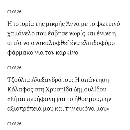
07.08.26
Η ιστορία της μικρής Άννα με το φωτεινό
χαμόγελο που έσβησε νωρίς και έγινε η
αιτία να ανακαλυφθεί ένα ελπιδοφόρο
φάρμακο για τον καρκίνο
07.08.26
Τζούλια Αλεξανδράτου: Η απάντηση-
Κόλαφος στη Χρυσηίδα Δημουλίδου
«Είμαι περήφανη για το ήθος μου,την
αξιοπρέπειά μου και την εικόνα μου»
07.08.26