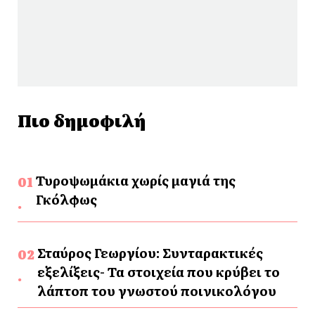
Πιο δημοφιλή
Τυροψωμάκια χωρίς μαγιά της
Γκόλφως
Σταύρος Γεωργίου: Συνταρακτικές
εξελίξεις- Τα στοιχεία που κρύβει το
λάπτοπ του γνωστού ποινικολόγου