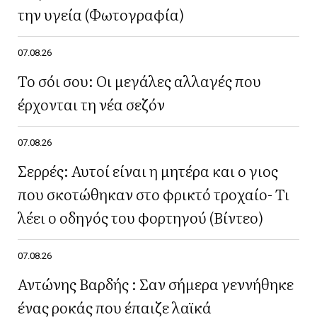
την υγεία (Φωτογραφία)
07.08.26
Το σόι σου: Οι μεγάλες αλλαγές που
έρχονται τη νέα σεζόν
07.08.26
Σερρές: Αυτοί είναι η μητέρα και ο γιος
που σκοτώθηκαν στο φρικτό τροχαίο- Τι
λέει ο οδηγός του φορτηγού (Βίντεο)
07.08.26
Αντώνης Βαρδής : Σαν σήμερα γεννήθηκε
ένας ροκάς που έπαιζε λαϊκά