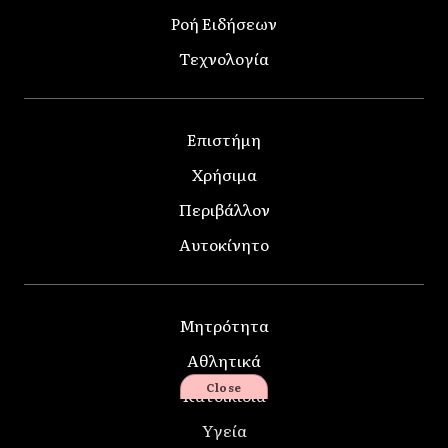
Ροή Ειδήσεων
Τεχνολογία
Επιστήμη
Χρήσιμα
Περιβάλλον
Αυτοκίνητο
Μητρότητα
Αθλητικά
Close
Κατοικίδια
Υγεία