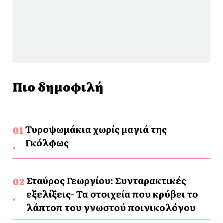
Πιο δημοφιλή
Τυροψωμάκια χωρίς μαγιά της
Γκόλφως
Σταύρος Γεωργίου: Συνταρακτικές
εξελίξεις- Τα στοιχεία που κρύβει το
λάπτοπ του γνωστού ποινικολόγου