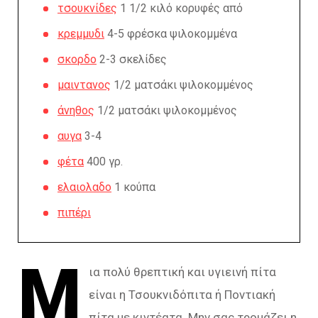
τσουκνίδες
1 1/2 κιλό κορυφές από
κρεμμυδι
4-5 φρέσκα ψιλοκομμένα
σκορδο
2-3 σκελίδες
μαιντανος
1/2 ματσάκι ψιλοκομμένος
άνηθος
1/2 ματσάκι ψιλοκομμένος
αυγα
3-4
φέτα
400 γρ.
ελαιολαδο
1 κούπα
πιπέρι
Μ
ια πολύ θρεπτική και υγιεινή πίτα
είναι η Τσουκνιδόπιτα ή Ποντιακή
πίτα με κιντέατα. Μην σας τρομάζει η