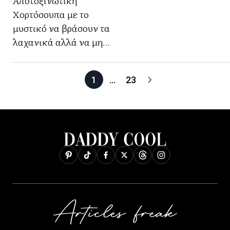
Αποτοξινωτική
Χορτόσουπα με το
μυστικό να βράσουν τα
λαχανικά αλλά να μη
λιώσουν
1
…
23