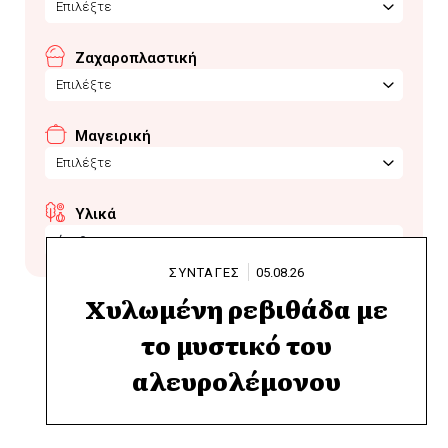
Επιλέξτε
Ζαχαροπλαστική
Επιλέξτε
Μαγειρική
Επιλέξτε
Υλικά
άνηθος
ΣΥΝΤΑΓΕΣ
05.08.26
Χυλωμένη ρεβιθάδα με
το μυστικό του
αλευρολέμονου