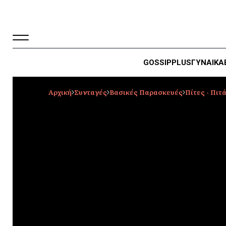
GOSSIP
PLUS
ΓΥΝΑΙΚΑ
Αρχική
Συνταγές
Βασικές Παρασκευές
Πίτες - Πιτ