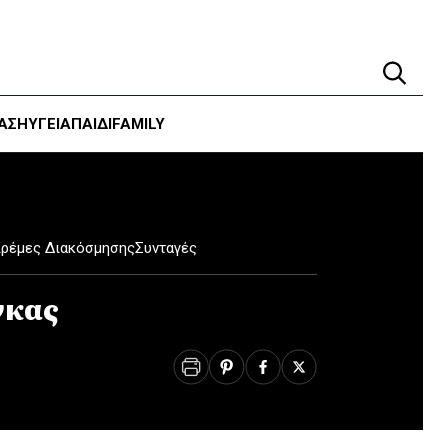
ΑΣΗ
ΥΓΕΊΑ
ΠΑΙΔΙ
FAMILY
Κρέμες Διακόσμησης
Συνταγές
γκας