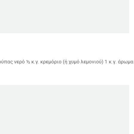
πας νερό ½ κ.γ. κρεμόριο (ή χυμό λεμονιού) 1 κ.γ. άρωμα