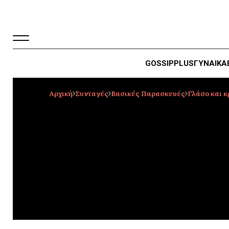
GOSSIP
PLUS
ΓΥΝΑΙΚΑ
Αρχική
Συνταγές
Βασικές Παρασκευές
Γλάσο και 