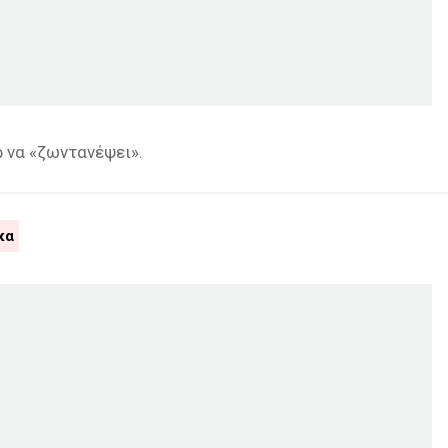
ρ να «ζωντανέψει».
κα