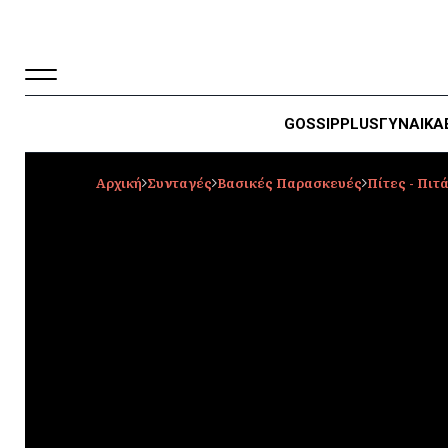
GOSSIP
PLUS
ΓΥΝΑΙΚΑ
Αρχική
Συνταγές
Βασικές Παρασκευές
Πίτες - Πιτ