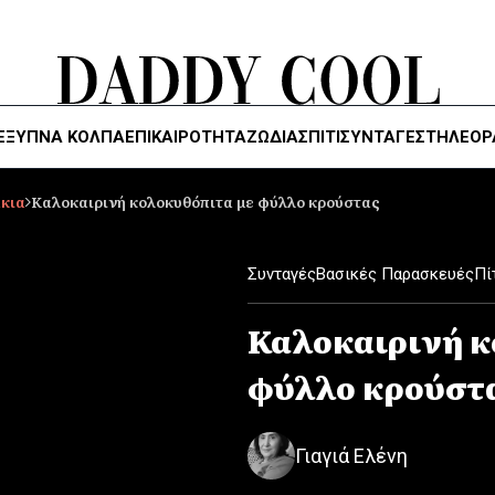
ΈΞΥΠΝΑ ΚΌΛΠΑ
ΕΠΙΚΑΙΡΟΤΗΤΑ
ΖΏΔΙΑ
ΣΠΙΤΙ
ΣΥΝΤΑΓΕΣ
ΤΗΛΕΌΡ
άκια
Καλοκαιρινή κολοκυθόπιτα με φύλλο κρούστας
Συνταγές
Βασικές Παρασκευές
Πί
Καλοκαιρινή κ
φύλλο κρούστ
Γιαγιά Ελένη