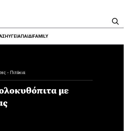
ΑΣΗ
ΥΓΕΊΑ
ΠΑΙΔΙ
FAMILY
τες - Πιτάκια
ολοκυθόπιτα με
ας