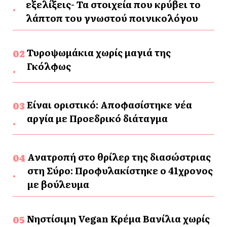
εξελίξεις- Τα στοιχεία που κρύβει το
λάπτοπ του γνωστού ποινικολόγου
Τυροψωμάκια χωρίς μαγιά της
Γκόλφως
Είναι οριστικό: Αποφασίστηκε νέα
αργία με Προεδρικό διάταγμα
Ανατροπή στο θρίλερ της διασώστριας
στη Σύρο: Προφυλακίστηκε ο 41χρονος
με βούλευμα
Νηστίσιμη Vegan Κρέμα Βανίλια χωρίς