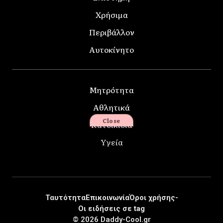
Χρήσιμα
Περιβάλλον
Αυτοκίνητο
Μητρότητα
Αθλητικά
Close
Κατοικίδια
Υγεία
Ταυτότητα
Επικοινωνία
Όροι χρήσης-
Οι ειδήσεις σε tag
© 2026 Daddy-Cool.gr