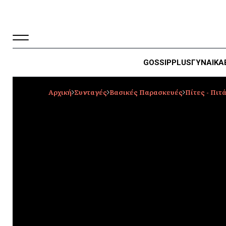
GOSSIP
PLUS
ΓΥΝΑΙΚΑ
Αρχική
Συνταγές
Βασικές Παρασκευές
Πίτες - Πιτ