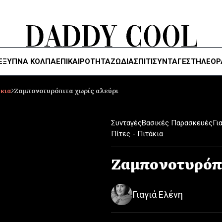
ΈΞΥΠΝΑ ΚΌΛΠΑ
ΕΠΙΚΑΙΡΟΤΗΤΑ
ΖΏΔΙΑ
ΣΠΙΤΙ
ΣΥΝΤΑΓΕΣ
ΤΗΛΕΌΡ
άκια
Ζαμπονοτυρόπιτα χωρίς αλεύρι
Συνταγές
Βασικές Παρασκευές
Γι
Πίτες - Πιτάκια
Ζαμπονοτυρόπι
Γιαγιά Ελένη