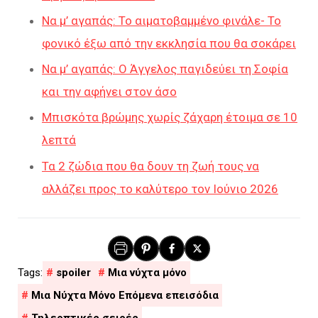
Να μ’ αγαπάς: Το αιματοβαμμένο φινάλε- Το
φονικό έξω από την εκκλησία που θα σοκάρει
Να μ’ αγαπάς: Ο Άγγελος παγιδεύει τη Σοφία
και την αφήνει στον άσο
Μπισκότα βρώμης χωρίς ζάχαρη έτοιμα σε 10
λεπτά
Τα 2 ζώδια που θα δουν τη ζωή τους να
αλλάζει προς το καλύτερο τον Ιούνιο 2026
spoiler
Μια νύχτα μόνο
Μια Νύχτα Μόνο Επόμενα επεισόδια
Τηλεοπτικές σειρές