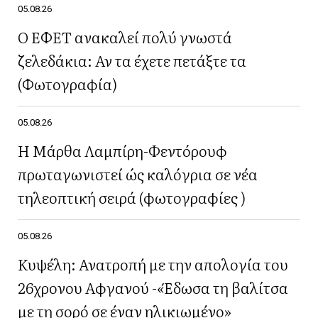
05.08.26
Ο ΕΦΕΤ ανακαλεί πολύ γνωστά
ζελεδάκια: Αν τα έχετε πετάξτε τα
(Φωτογραφία)
05.08.26
Η Μάρθα Λαμπίρη-Φεντόρουφ
πρωταγωνιστεί ώς καλόγρια σε νέα
τηλεοπτική σειρά (φωτογραφίες )
05.08.26
Κυψέλη: Ανατροπή με την απολογία του
26χρονου Αφγανού -«Έδωσα τη βαλίτσα
με τη σορό σε έναν ηλικιωμένο»