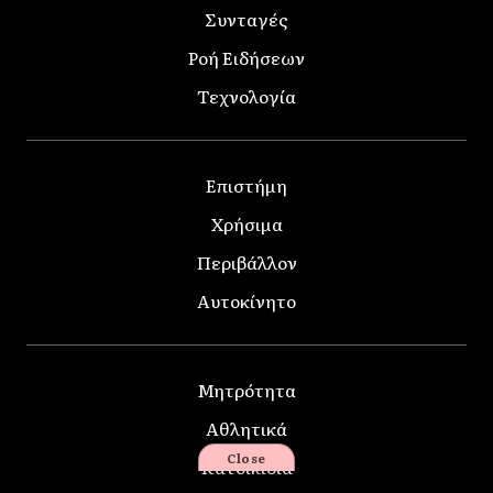
Συνταγές
Ροή Ειδήσεων
Τεχνολογία
Επιστήμη
Χρήσιμα
Περιβάλλον
Αυτοκίνητο
Μητρότητα
Αθλητικά
Close
Κατοικίδια