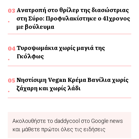
Ανατροπή στο θρίλερ της διασώστριας
στη Σύρο: Προφυλακίστηκε ο 41χρονος
με βούλευμα
Τυροψωμάκια χωρίς μαγιά της
Γκόλφως
Νηστίσιμη Vegan Κρέμα Βανίλια χωρίς
ζάχαρη και χωρίς λάδι
Ακολουθήστε το daddycool στο Google news
και μάθετε πρώτοι όλες τις ειδήσεις