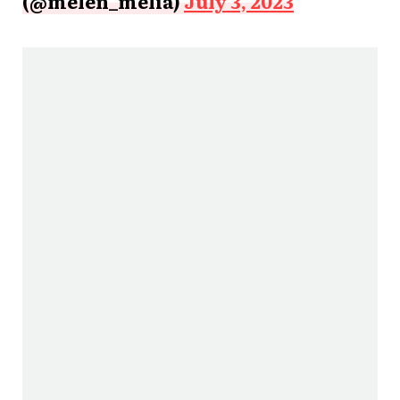
(@melen_melia)
July 3, 2023