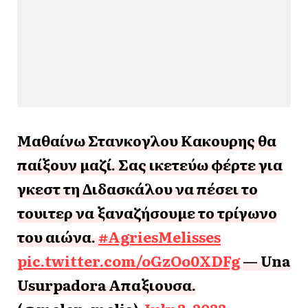
Μαθαίνω Στανκογλου Κακουρης θα
παίξουν μαζί. Σας ικετεύω φέρτε για
γκεστ τη Διδασκάλου να πέσει το
τουιτερ να ξαναζήσουμε το τρίγωνο
του αιώνα.
#AgriesMelisses
pic.twitter.com/oGzOo0XDFg
— Una
Usurpadora Απαξιουσα.