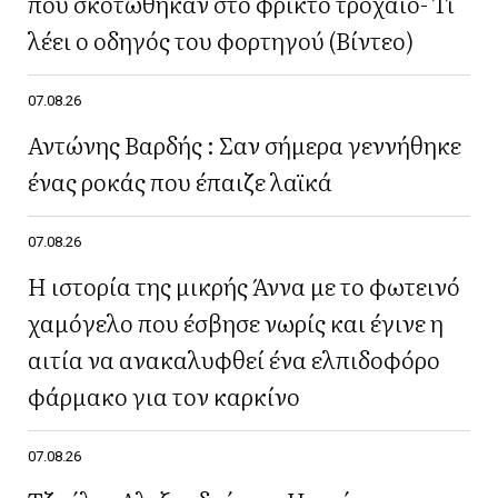
που σκοτώθηκαν στο φρικτό τροχαίο- Τι
λέει ο οδηγός του φορτηγού (Βίντεο)
07.08.26
Αντώνης Βαρδής : Σαν σήμερα γεννήθηκε
ένας ροκάς που έπαιζε λαϊκά
07.08.26
Η ιστορία της μικρής Άννα με το φωτεινό
χαμόγελο που έσβησε νωρίς και έγινε η
αιτία να ανακαλυφθεί ένα ελπιδοφόρο
φάρμακο για τον καρκίνο
07.08.26