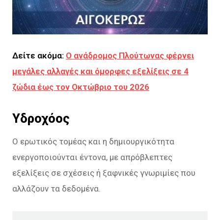
Δείτε ακόμα:
Ο ανάδρομος Πλούτωνας φέρνει
μεγάλες αλλαγές και όμορφες εξελίξεις σε 4
ζώδια έως τον Οκτώβριο του 2026
Υδροχόος
Ο ερωτικός τομέας και η δημιουργικότητα
ενεργοποιούνται έντονα, με απρόβλεπτες
εξελίξεις σε σχέσεις ή ξαφνικές γνωριμίες που
αλλάζουν τα δεδομένα.