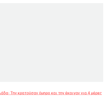
άδα- Την κρατούσαν όμηρο και την έκαιγαν για 4 μέρες