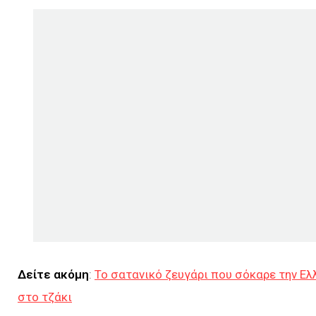
Δείτε ακόμη
:
Το σατανικό ζευγάρι που σόκαρε την Ελλ
στο τζάκι