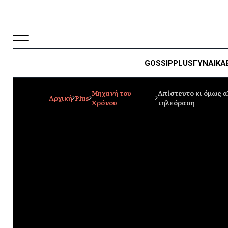
GOSSIP
PLUS
ΓΥΝΑΙΚΑ
Μηχανή του
Απίστευτο κι όμως α
Αρχική
Plus
Χρόνου
τηλεόραση