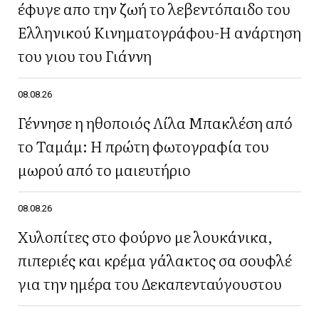
έφυγε απο την ζωή το λεβεντόπαιδο του
Ελληνικού Κινηματογράφου-Η ανάρτηση
του γιου του Γιάννη
08.08.26
Γέννησε η ηθοποιός Λίλα Μπακλέση από
το Ταμάμ: Η πρώτη φωτογραφία του
μωρού από το μαιευτήριο
08.08.26
Χυλοπίτες στο φούρνο με λουκάνικα,
πιπεριές και κρέμα γάλακτος σα σουφλέ
για την ημέρα του Δεκαπενταύγουστου