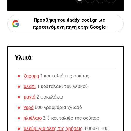
Προσθήκη του daddy-cool.gr ως
προτεινόμενη πηγή στην Google
Υλικά:
ζαχαρη
1 κουταλιά της σούπας
αλατι
1 κουταλάκι του γλυκού
μαγιά
2 φακελάκια
νερό
600 γραμμάρια χλιαρό
ηλιέλαιο
2-3 κουταλιές της σούπας
αλεύρι για όλες τις χρήσεις
1.000-1.100