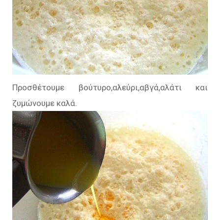
Προσθέτουμε βούτυρο,αλεύρι,αβγά,αλάτι και
ζυμώνουμε καλά.