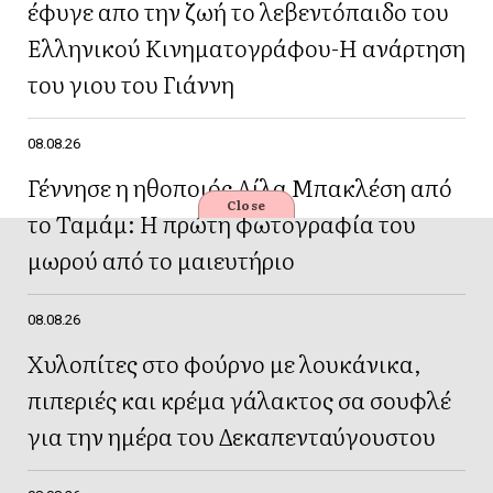
έφυγε απο την ζωή το λεβεντόπαιδο του
Ελληνικού Κινηματογράφου-Η ανάρτηση
του γιου του Γιάννη
08.08.26
Γέννησε η ηθοποιός Λίλα Μπακλέση από
Close
το Ταμάμ: Η πρώτη φωτογραφία του
μωρού από το μαιευτήριο
08.08.26
Χυλοπίτες στο φούρνο με λουκάνικα,
πιπεριές και κρέμα γάλακτος σα σουφλέ
για την ημέρα του Δεκαπενταύγουστου