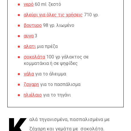
νερό
60 ml. ζεστό
αλεύρι για όλες τις χρήσεις
710 γρ.
βουτυρο
98 γρ. λιωμένο
αυγα
3
αλατι
μια πρέζα
σοκολάτα
100 γρ γάλακτος σε
κομματάκια ή σε ψηφίδες
γάλα
για το άλειμμα
ζαχαρη
για το πασπάλισμα
ηλιέλαιο
για το τηγάνι
Κ
αλά τηγανισμένα, πασπαλισμένα με
ζάχαρη και γεμάτα με σοκολάτα.