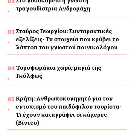
Στο νοσοκομείο η γνωστή
τραγουδίστρια Ανδρομάχη
Σταύρος Γεωργίου: Συνταρακτικές
εξελίξεις- Τα στοιχεία που κρύβει το
λάπτοπ του γνωστού ποινικολόγου
Τυροψωμάκια χωρίς μαγιά της
Γκόλφως
Κρήτη: Ανθρωποκυνηγητό για τον
εντοπισμό του παιδόφιλου τουρίστα-
Τι έχουν καταγράψει οι κάμερες
(Βίντεο)