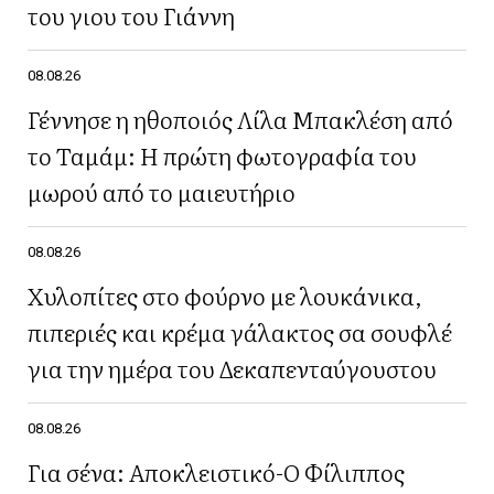
του γιου του Γιάννη
08.08.26
Γέννησε η ηθοποιός Λίλα Μπακλέση από
το Ταμάμ: Η πρώτη φωτογραφία του
μωρού από το μαιευτήριο
08.08.26
Χυλοπίτες στο φούρνο με λουκάνικα,
πιπεριές και κρέμα γάλακτος σα σουφλέ
για την ημέρα του Δεκαπενταύγουστου
08.08.26
Για σένα: Αποκλειστικό-Ο Φίλιππος