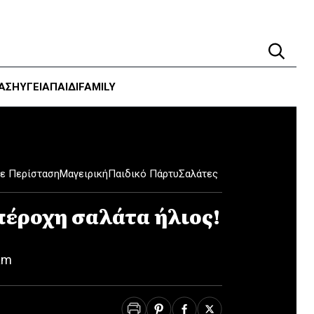
ΑΣΗ
ΥΓΕΊΑ
ΠΑΙΔΙ
FAMILY
θε Περίσταση
Μαγειρική
Παιδικό Πάρτυ
Σαλάτες
πέροχη σαλάτα ήλιος!
am