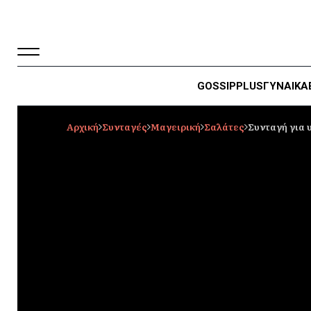
GOSSIP
PLUS
ΓΥΝΑΙΚΑ
Αρχική
Συνταγές
Μαγειρική
Σαλάτες
Συνταγή για 