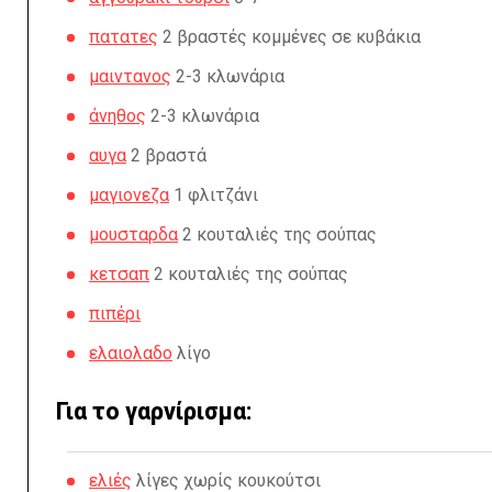
πατατες
2 βραστές κομμένες σε κυβάκια
μαιντανος
2-3 κλωνάρια
άνηθος
2-3 κλωνάρια
αυγα
2 βραστά
μαγιονεζα
1 φλιτζάνι
μουσταρδα
2 κουταλιές της σούπας
κετσαπ
2 κουταλιές της σούπας
πιπέρι
ελαιολαδο
λίγο
Για το γαρνίρισμα:
ελιές
λίγες χωρίς κουκούτσι