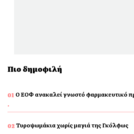
Πιο δημοφιλή
Ο ΕΟΦ ανακαλεί γνωστό φαρμακευτικό προ
Τυροψωμάκια χωρίς μαγιά της Γκόλφως