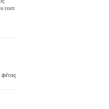
ος
ου τοστ
α φέτας