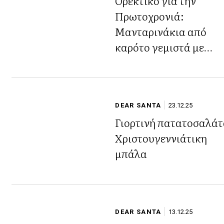
Ορεκτικό για την
Πρωτοχρονιά:
Μανταρινάκια από
καρότο γεμιστά με
κοτοσαλάτα
DEAR SANTA
23.12.25
Γιορτινή πατατοσαλά
Χριστουγεννιάτικη
μπάλα
DEAR SANTA
13.12.25