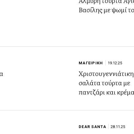
Αλμυρή τούρτα Άγι
Βασίλης με ψωμί τ
ΜΑΓΕΙΡΙΚΗ
19.12.25
τα
Χριστουγεννιάτικη
σαλάτα τούρτα με
παντζάρι και κρέμ
DEAR SANTA
28.11.25