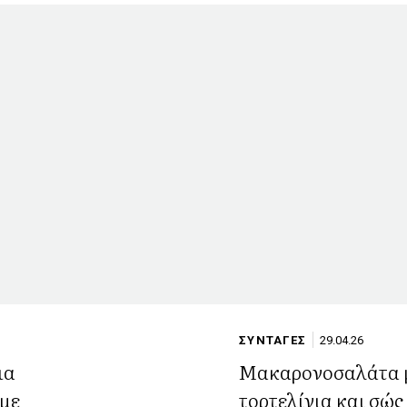
ΣΥΝΤΑΓΕΣ
29.04.26
ια
Μακαρονοσαλάτα 
 με
τορτελίνια και σώς