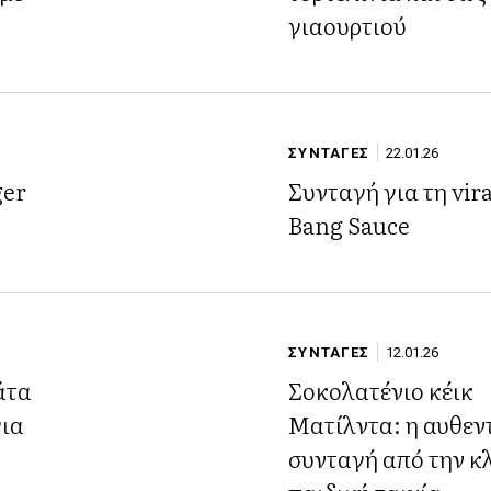
γιαουρτιού
ΣΥΝΤΑΓΕΣ
22.01.26
ger
Συνταγή για τη vir
Bang Sauce
ΣΥΝΤΑΓΕΣ
12.01.26
άτα
Σοκολατένιο κέικ
για
Ματίλντα: η αυθεν
συνταγή από την κ