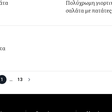
λάτα
Πολύχρωμη γιορτι
σαλάτα με πατάτες
τα
1
…
13