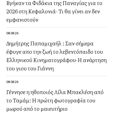
Βγήκαν τα Φιδάκια της Παναγίας για το
2026 στη Κεφαλονιά- Τι θα γίνει αν δεν
εμφανιστούν
08.08.26
Δημήτρης Παπαμιχαήλ : Σαν σήμερα
έφυγε απο την ζωή το λεβεντόπαιδο του
Ελληνικού Κινηματογράφου-Η ανάρτηση
του γιου του Γιάννη
08.08.26
Γέννησε η ηθοποιός Λίλα Μπακλέση από
το Ταμάμ: Η πρώτη φωτογραφία του
μωρού από το μαιευτήριο