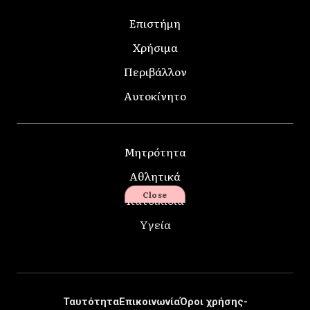
Επιστήμη
Χρήσιμα
Περιβάλλον
Αυτοκίνητο
Μητρότητα
Αθλητικά
Close
Κατοικίδια
Υγεία
Ταυτότητα
Επικοινωνία
Όροι χρήσης-