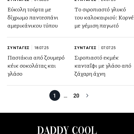
Εύκολη τούρτα με
Tο σιροπιαστό γλυκό
δίχρωμο παντεσπάνι
του καλοκαιριού: Kορνέ
αμερικάνικου τύπου
με γέμιση παγωτό
ΣΥΝΤΑΓΕΣ
18.07.25
ΣΥΝΤΑΓΕΣ
07.07.25
Παστάκια από ζουμερό
Σιροπιαστό εκμέκ
κέικ σοκολάτας και
κανταΐφι με γλάσο από
γλάσο
ζάχαρη άχνη
1
…
20