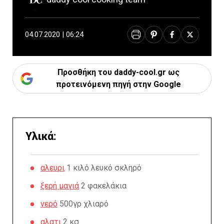
04.07.2020 | 06:24
Προσθήκη του daddy-cool.gr ως
προτεινόμενη πηγή στην Google
Υλικά:
αλευρι
1 κιλό λευκό σκληρό
ξερή μαγιά
2 φακελάκια
νερό
500γρ χλιαρό
αλατι
2 κσ