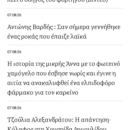
07.08.26
Αντώνης Βαρδής : Σαν σήμερα γεννήθηκε
ένας ροκάς που έπαιζε λαϊκά
07.08.26
Η ιστορία της μικρής Άννα με το φωτεινό
χαμόγελο που έσβησε νωρίς και έγινε η
αιτία να ανακαλυφθεί ένα ελπιδοφόρο
φάρμακο για τον καρκίνο
07.08.26
Τζούλια Αλεξανδράτου: Η απάντηση-
Κόλαφος στη Χρυσηίδα Δημουλίδου