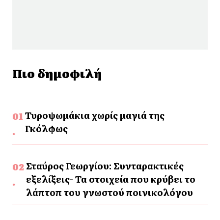
Πιο δημοφιλή
Τυροψωμάκια χωρίς μαγιά της
Γκόλφως
Σταύρος Γεωργίου: Συνταρακτικές
εξελίξεις- Τα στοιχεία που κρύβει το
λάπτοπ του γνωστού ποινικολόγου