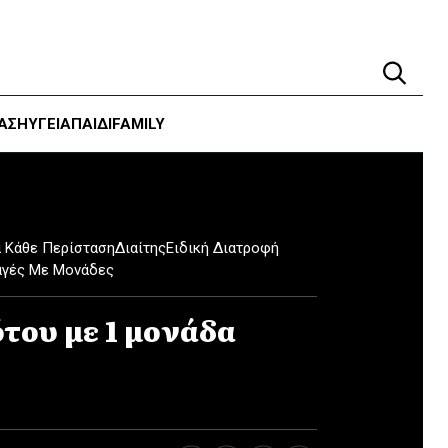
ΑΣΗ
ΥΓΕΊΑ
ΠΑΙΔΙ
FAMILY
α Κάθε Περίσταση
Διαίτης
Ειδική Διατροφή
αγές Με Μονάδες
του με 1 μονάδα