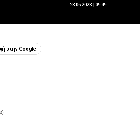
23.06.2023 | 09:49
γή στην Google
υ)