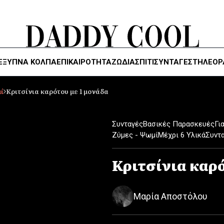
ΈΞΥΠΝΑ ΚΌΛΠΑ
ΕΠΙΚΑΙΡΟΤΗΤΑ
ΖΏΔΙΑ
ΣΠΙΤΙ
ΣΥΝΤΑΓΕΣ
ΤΗΛΕΌΡ
ί
Κριτσίνια καρότου με 1 μονάδα
Συνταγές
Βασικές Παρασκευές
Γι
Ζύμες - Ψωμί
Μέχρι 6 Υλικά
Συντ
Κριτσίνια καρό
Μαρία Αποστόλου