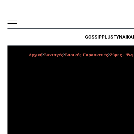
GOSSIP
PLUS
ΓΥΝΑΙΚΑ
Αρχική
Συνταγές
Βασικές Παρασκευές
Ζύμες - Ψωμ