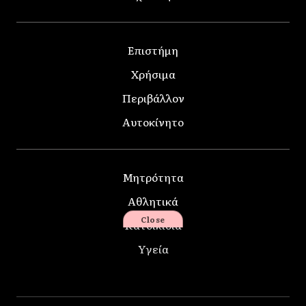
Επιστήμη
Χρήσιμα
Περιβάλλον
Αυτοκίνητο
Μητρότητα
Αθλητικά
Close
Κατοικίδια
Υγεία