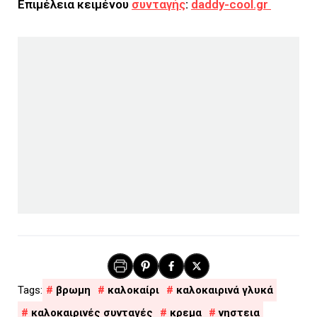
Επιμέλεια κειμένου
συνταγής
:
daddy-cool.gr
βρωμη
καλοκαίρι
καλοκαιρινά γλυκά
καλοκαιρινές συνταγές
κρεμα
νηστεια