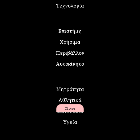
Τεχνολογία
Επιστήμη
Χρήσιμα
Περιβάλλον
Αυτοκίνητο
Μητρότητα
Αθλητικά
Close
Κατοικίδια
Υγεία