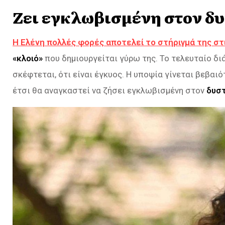
Ζει εγκλωβισμένη στον δυ
Η Ελένη πολλές φορές αποτελεί το στήριγμά της στι
«κλοιό»
που δημιουργείται γύρω της. Το τελευταίο διά
σκέφτεται, ότι είναι έγκυος. Η υποψία γίνεται βεβαι
έτσι θα αναγκαστεί να ζήσει εγκλωβισμένη στον
δυστ