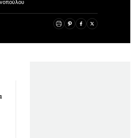
ανοπούλου
α