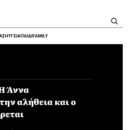
ΑΣΗ
ΥΓΕΊΑ
ΠΑΙΔΙ
FAMILY
 Η Άννα
την αλήθεια και ο
ρεται