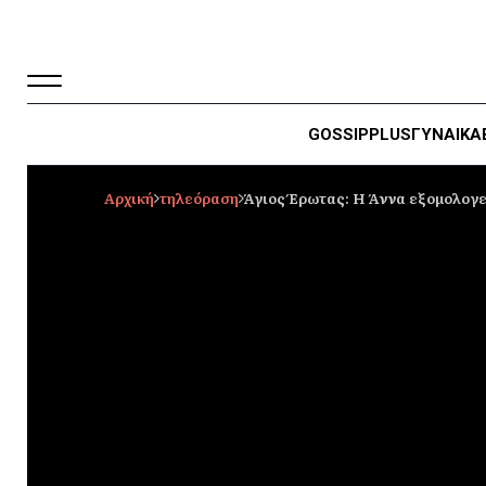
GOSSIP
PLUS
ΓΥΝΑΙΚΑ
Αρχική
τηλεόραση
Άγιος Έρωτας: Η Άννα εξομολογε