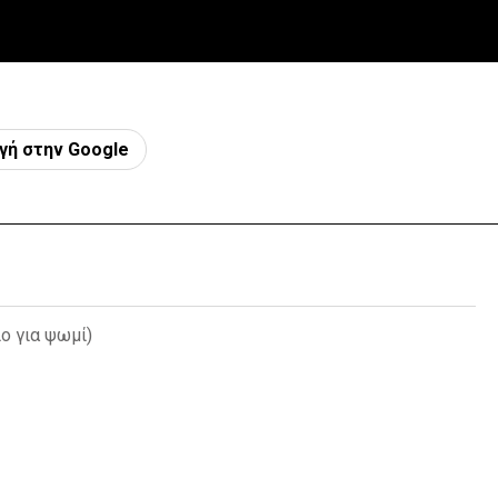
γή στην Google
ιο για ψωμί)