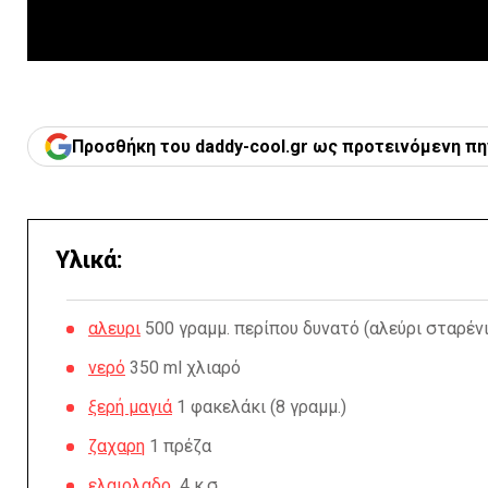
Προσθήκη του daddy-cool.gr ως προτεινόμενη πη
Υλικά:
αλευρι
500 γραμμ. περίπου δυνατό (αλεύρι σταρέν
νερό
350 ml χλιαρό
ξερή μαγιά
1 φακελάκι (8 γραμμ.)
ζαχαρη
1 πρέζα
ελαιολαδο
4 κ.σ.