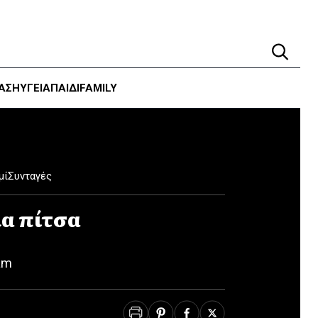
ΑΣΗ
ΥΓΕΊΑ
ΠΑΙΔΙ
FAMILY
μί
Συνταγές
ια πίτσα
am