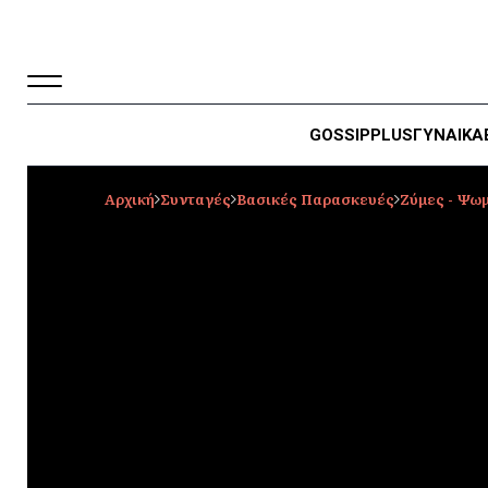
GOSSIP
PLUS
ΓΥΝΑΙΚΑ
Αρχική
Συνταγές
Βασικές Παρασκευές
Ζύμες - Ψωμ