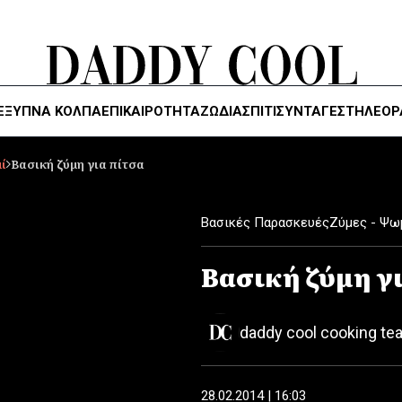
ΈΞΥΠΝΑ ΚΌΛΠΑ
ΕΠΙΚΑΙΡΟΤΗΤΑ
ΖΏΔΙΑ
ΣΠΙΤΙ
ΣΥΝΤΑΓΕΣ
ΤΗΛΕΌΡ
ί
Βασική ζύµη για πίτσα
Βασικές Παρασκευές
Ζύμες - Ψω
Βασική ζύµη γ
daddy cool cooking te
28.02.2014 | 16:03