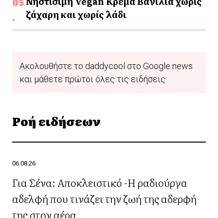
Νηστίσιμη Vegan Κρέμα Βανίλια χωρίς
ζάχαρη και χωρίς λάδι
Ακολουθήστε το daddycool στο Google news
και μάθετε πρώτοι όλες τις ειδήσεις
Ροή ειδήσεων
06.08.26
Για Σένα: Αποκλειστικό -Η ραδιούργα
αδελφή που τινάζει την ζωή της αδερφή
της στον αέρα