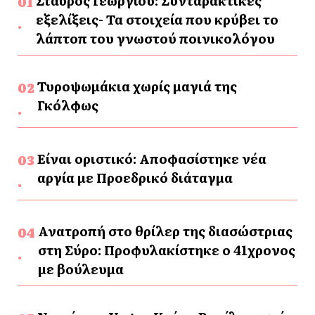
Σταύρος Γεωργίου: Συνταρακτικές
εξελίξεις- Τα στοιχεία που κρύβει το
λάπτοπ του γνωστού ποινικολόγου
Τυροψωμάκια χωρίς μαγιά της
Γκόλφως
Είναι οριστικό: Αποφασίστηκε νέα
αργία με Προεδρικό διάταγμα
Ανατροπή στο θρίλερ της διασώστριας
στη Σύρο: Προφυλακίστηκε ο 41χρονος
με βούλευμα