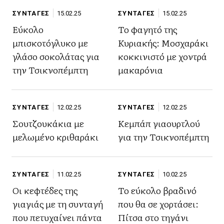
ΣΥΝΤΑΓΕΣ
15.02.25
ΣΥΝΤΑΓΕΣ
15.02.25
Εύκολο
Το φαγητό της
μπισκοτόγλυκο με
Κυριακής: Μοσχαράκι
γλάσο σοκολάτας για
κοκκινιστό με χοντρά
την Τσικνοπέμπτη
μακαρόνια
ΣΥΝΤΑΓΕΣ
12.02.25
ΣΥΝΤΑΓΕΣ
12.02.25
Σουτζουκάκια με
Κεμπάπ γιαουρτλού
μελωμένο κριθαράκι
για την Τσικνοπέμπτη
ΣΥΝΤΑΓΕΣ
11.02.25
ΣΥΝΤΑΓΕΣ
10.02.25
Οι κεφτέδες της
Το εύκολο βραδινό
γιαγιάς με τη συνταγή
που θα σε χορτάσει:
που πετυχαίνει πάντα
Πίτσα στο τηγάνι