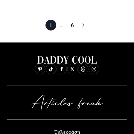
1
…
6
Τηλεοράση