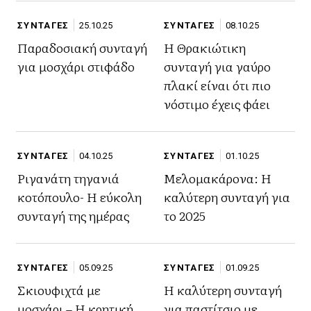
ΣΥΝΤΑΓΕΣ
25.10.25
ΣΥΝΤΑΓΕΣ
08.10.25
Παραδοσιακή συνταγή
Η Θρακιώτικη
για μοσχάρι στιφάδο
συνταγή για γαύρο
πλακί είναι ότι πιο
νόστιμο έχεις φάει
ΣΥΝΤΑΓΕΣ
04.10.25
ΣΥΝΤΑΓΕΣ
01.10.25
Ριγανάτη τηγανιά
Μελομακάρονα: Η
κοτόπουλο- Η εύκολη
καλύτερη συνταγή για
συνταγή της ημέρας
το 2025
ΣΥΝΤΑΓΕΣ
05.09.25
ΣΥΝΤΑΓΕΣ
01.09.25
Σκιουφιχτά με
Η καλύτερη συνταγή
μοσχάρι – Η κρητική
για παστίτσιο με