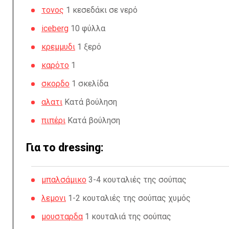
τονος
1 κεσεδάκι σε νερό
iceberg
10 φύλλα
κρεμμυδι
1 ξερό
καρότο
1
σκορδο
1 σκελίδα
αλατι
Κατά βούληση
πιπέρι
Κατά βούληση
Για το dressing:
μπαλσάμικο
3-4 κουταλιές της σούπας
λεμονι
1-2 κουταλιές της σούπας χυμός
μουσταρδα
1 κουταλιά της σούπας