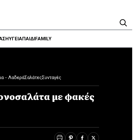
ΑΣΗ
ΥΓΕΊΑ
ΠΑΙΔΙ
FAMILY
ια - Λαδερά
Σαλάτες
Συνταγές
ονοσαλάτα με φακές