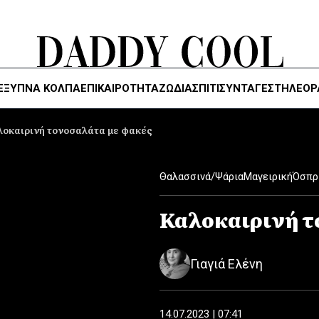
ΈΞΥΠΝΑ ΚΌΛΠΑ
ΕΠΙΚΑΙΡΟΤΗΤΑ
ΖΏΔΙΑ
ΣΠΙΤΙ
ΣΥΝΤΑΓΕΣ
ΤΗΛΕΌΡ
οκαιρινή τονοσαλάτα με φακές
Θαλασσινά/Ψάρια
Μαγειρική
Όσπρ
Καλοκαιρινή τ
Γιαγιά Ελένη
14.07.2023 | 07:41