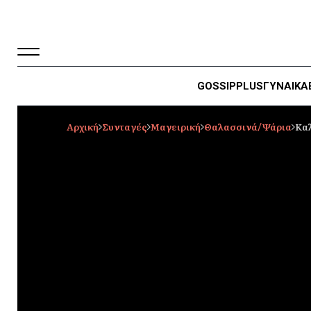
GOSSIP
PLUS
ΓΥΝΑΙΚΑ
Αρχική
Συνταγές
Μαγειρική
Θαλασσινά/Ψάρια
Καλ