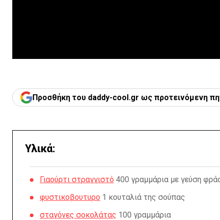
Προσθήκη του daddy-cool.gr ως προτεινόμενη πη
Υλικά:
Γιαούρτι στραγγιστό
400 γραμμάρια με γεύση φρά
φυστικοβουτυρο
1 κουταλιά της σούπας
σταγόνες σοκολάτας
100 γραμμάρια