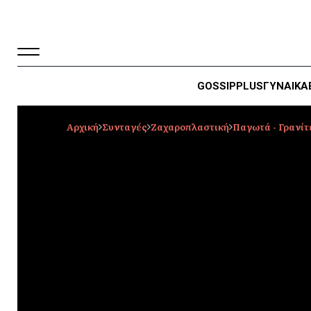
GOSSIP
PLUS
ΓΥΝΑΙΚΑ
Αρχική
Συνταγές
Ζαχαροπλαστική
Παγωτά - Γρανίτ