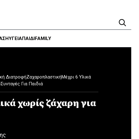
ΑΣΗ
ΥΓΕΊΑ
ΠΑΙΔΙ
FAMILY
ική Διατροφή
Ζαχαροπλαστική
Μέχρι 6 Υλικά
υ
Συνταγές Για Παιδιά
ικά χωρίς ζάχαρη για
ης