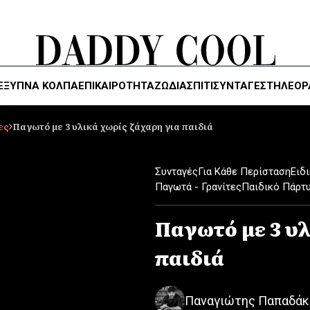
ΈΞΥΠΝΑ ΚΌΛΠΑ
ΕΠΙΚΑΙΡΟΤΗΤΑ
ΖΏΔΙΑ
ΣΠΙΤΙ
ΣΥΝΤΑΓΕΣ
ΤΗΛΕΌΡ
ες
Παγωτό με 3 υλικά χωρίς ζάχαρη για παιδιά
Συνταγές
Για Κάθε Περίσταση
Ειδ
Παγωτά - Γρανίτες
Παιδικό Πάρτ
Παγωτό με 3 υλ
παιδιά
Παναγιώτης Παπαδάκ