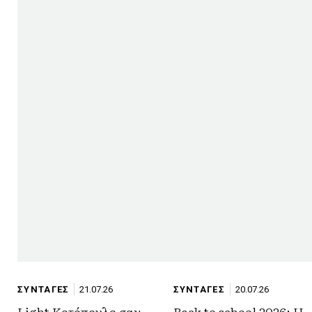
ΣΥΝΤΑΓΕΣ
21.07.26
ΣΥΝΤΑΓΕΣ
20.07.26
Light Κοτόπουλο σαν
Back to school 2026: Η