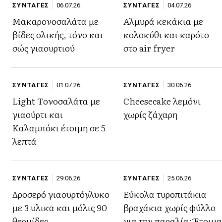
ΣΥΝΤΑΓΕΣ
06.07.26
ΣΥΝΤΑΓΕΣ
04.07.26
Μακαρονοσαλάτα με
Αλμυρά κεκάκια με
βίδες ολικής, τόνο και
κολοκύθι και καρότο
σώς γιαουρτιού
στο air fryer
ΣΥΝΤΑΓΕΣ
01.07.26
ΣΥΝΤΑΓΕΣ
30.06.26
Light Τονοσαλάτα με
Cheesecake λεμόνι
γιαούρτι και
χωρίς ζάχαρη
Καλαμπόκι έτοιμη σε 5
λεπτά
ΣΥΝΤΑΓΕΣ
29.06.26
ΣΥΝΤΑΓΕΣ
25.06.26
Δροσερό γιαουρτόγλυκο
Εύκολα τυροπιτάκια
με 3 υλικα και μόλις 90
βραχάκια χωρίς φύλλο
θερμίδες
για την παραλία: Έτοιμα