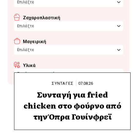
Επιλέξτε
Ζαχαροπλαστική
Επιλέξτε
Μαγειρική
Επιλέξτε
Υλικά
Γιαούρτι στραγγιστό
ΣΥΝΤΑΓΕΣ
07.08.26
Συνταγή για fried
chicken στο φούρνο από
την Όπρα Γουίνφρεϊ