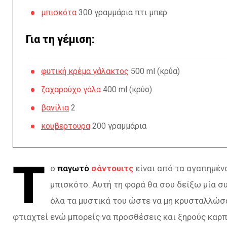
μπισκότα
300 γραμμάρια πτι μπερ
Για τη γέμιση:
φυτική κρέμα γάλακτος
500 ml (κρύα)
ζαχαρούχο γάλα
400 ml (κρύο)
βανίλια
2
κουβερτουρα
200 γραμμάρια
Τ
ο
παγωτό
σάντουιτς
είναι από τα αγαπημέν
μπισκότο. Αυτή τη φορά θα σου δείξω μία σ
όλα τα μυστικά του ώστε να μη κρυσταλλώσε
φτιαχτεί ενώ μπορείς να προσθέσεις και ξηρούς καρπ