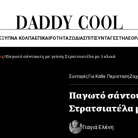
ΈΞΥΠΝΑ ΚΌΛΠΑ
ΕΠΙΚΑΙΡΟΤΗΤΑ
ΖΏΔΙΑ
ΣΠΙΤΙ
ΣΥΝΤΑΓΕΣ
ΤΗΛΕΌΡ
ες
Παγωτό σάντουιτς με γεύση Στρατσιατέλα με 5 υλικά
Συνταγές
Για Κάθε Περίσταση
Ζαχ
Παγωτό σάντου
Στρατσιατέλα μ
Γιαγιά Ελένη