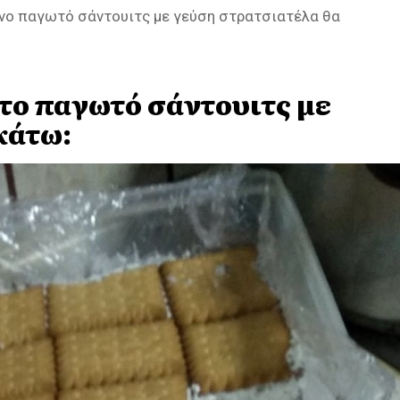
μένο παγωτό σάντουιτς με γεύση στρατσιατέλα θα
το παγωτό σάντουιτς με
κάτω: