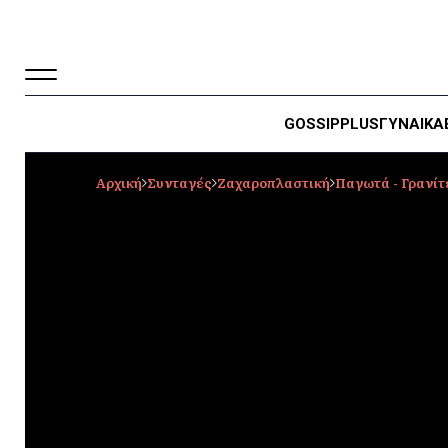
GOSSIP
PLUS
ΓΥΝΑΙΚΑ
Αρχική
Συνταγές
Ζαχαροπλαστική
Παγωτά - Γρανίτ