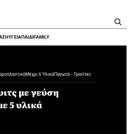
ΑΣΗ
ΥΓΕΊΑ
ΠΑΙΔΙ
FAMILY
αροπλαστική
Μέχρι 6 Υλικά
Παγωτά - Γρανίτες
ιτς με γεύση
ε 5 υλικά