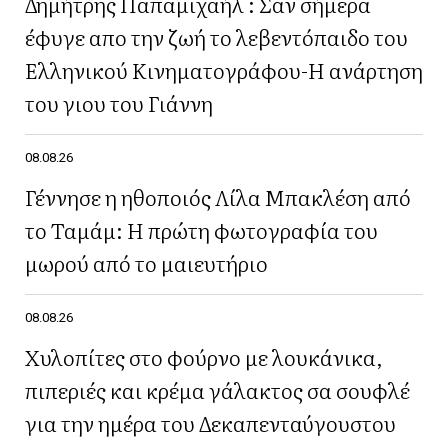
Δημήτρης Παπαμιχαήλ : Σαν σήμερα
έφυγε απο την ζωή το λεβεντόπαιδο του
Ελληνικού Κινηματογράφου-Η ανάρτηση
του γιου του Γιάννη
08.08.26
Γέννησε η ηθοποιός Λίλα Μπακλέση από
το Ταμάμ: Η πρώτη φωτογραφία του
μωρού από το μαιευτήριο
08.08.26
Χυλοπίτες στο φούρνο με λουκάνικα,
πιπεριές και κρέμα γάλακτος σα σουφλέ
για την ημέρα του Δεκαπενταύγουστου