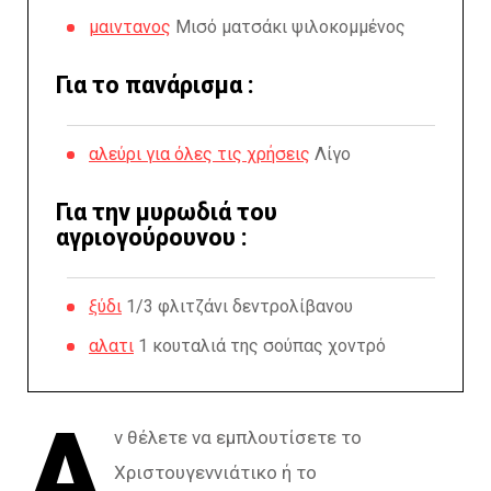
μαιντανος
Μισό ματσάκι ψιλοκομμένος
Για το πανάρισμα :
αλεύρι για όλες τις χρήσεις
Λίγο
Για την μυρωδιά του
αγριογούρουνου :
ξύδι
1/3 φλιτζάνι δεντρολίβανου
αλατι
1 κουταλιά της σούπας χοντρό
Α
ν θέλετε να εμπλουτίσετε το
Χριστουγεννιάτικο ή το