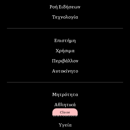
Ροή Ειδήσεων
Τεχνολογία
Επιστήμη
Χρήσιμα
Περιβάλλον
Αυτοκίνητο
Μητρότητα
Αθλητικά
Close
Κατοικίδια
Υγεία