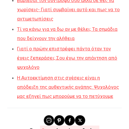
Βαριέσαι τον σύντροφο σου αλλά δε θες να
χωρίσεις- Γιατί συμβαίνει αυτό και πως να το
αντιμετωπίσεις
Τί να κάνω για να δω αν με θέλει; Τα σημάδια
που δείχνουν την αλήθεια
Γιατί ο πρώην επιστρέφει πάντα όταν τον
έχεις ξεπεράσει; Σου έχω την απάντηση από
ψυχολόγο
Η Αυτοεκτίμηση στις σχέσεις είναι η
απόδειξη της αυθεντικής αγάπης: Ψυχολόγος
μας εξηγεί πως μπορούμε να το πετύχουμε