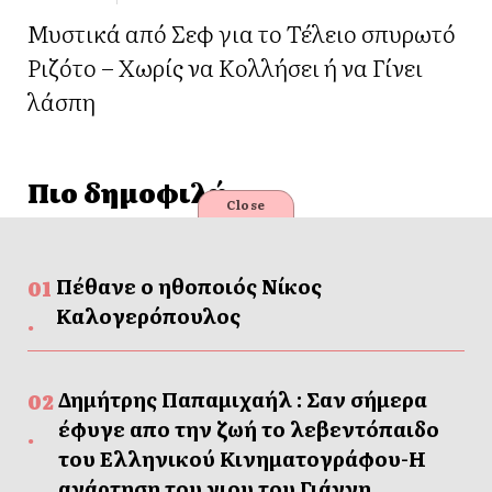
Μυστικά από Σεφ για το Τέλειο σπυρωτό
Ριζότο – Χωρίς να Κολλήσει ή να Γίνει
λάσπη
Πιο δημοφιλή
Close
Πέθανε ο ηθοποιός Νίκος
Καλογερόπουλος
Δημήτρης Παπαμιχαήλ : Σαν σήμερα
έφυγε απο την ζωή το λεβεντόπαιδο
του Ελληνικού Κινηματογράφου-Η
ανάρτηση του γιου του Γιάννη