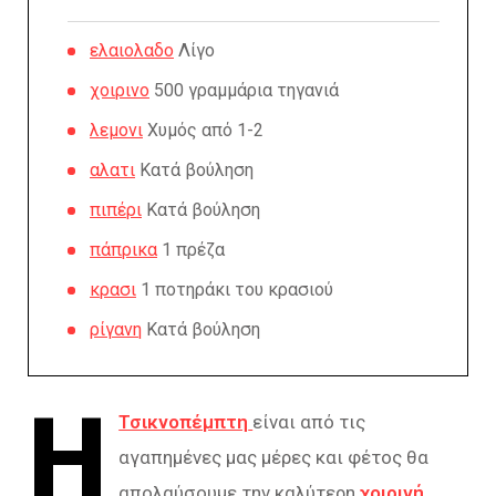
ελαιολαδο
Λίγο
χοιρινο
500 γραμμάρια τηγανιά
λεμονι
Χυμός από 1-2
αλατι
Κατά βούληση
πιπέρι
Κατά βούληση
πάπρικα
1 πρέζα
κρασι
1 ποτηράκι του κρασιού
ρίγανη
Κατά βούληση
Η
Τσικνοπέμπτη
είναι από τις
αγαπημένες μας μέρες και φέτος θα
απολαύσουμε την καλύτερη
χοιρινή