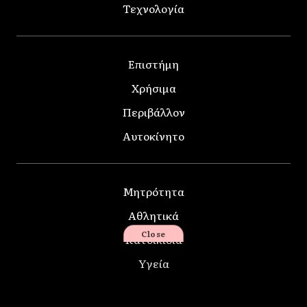
Τεχνολογία
Επιστήμη
Χρήσιμα
Περιβάλλον
Αυτοκίνητο
Μητρότητα
Αθλητικά
Close
Κατοικίδια
Υγεία