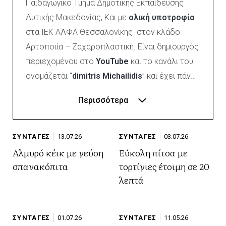
Παιδαγωγικό Τμήμα Δημοτικής Εκπαίδευσης
Δυτικής Μακεδονίας, Και με
ολική υποτροφία
στα ΙΕΚ ΑΛΦΑ Θεσσαλονίκης στον κλάδο
Αρτοποιία – Ζαχαροπλαστική. Είναι δημιουργός
περιεχομένου στο
YouTube
και το κανάλι του
ονομάζεται “
dimitris Michailidis
” και έχει πάνω
από
400.οοο Ακόλουθους
. Έχει
παρακολουθήσει πολλά σεμινάρια
ζαχαροπλαστικής και στον ελεύθερο χρόνο
του διαβάζει βιβλία ξένων ζαχαροπλαστών.
ΣΥΝΤΑΓΕΣ
13.07.26
ΣΥΝΤΑΓΕΣ
03.07.26
Έχει δουλέψει σε πολλά μεγάλα
Αλμυρό κέικ με γεύση
Εύκολη πίτσα με
ζαχαροπλαστεία μεταξύ αυτών και η διάσημη
σπανακόπιτα
τορτίγιες έτοιμη σε 20
λεπτά
“
Sugarela
” στη Θεσσαλονίκη. Μαζί μας
μοιράζεται κάθε βδομάδα γρήγορες, εύκολες
και προπάντων 100% πετυχημένες
συνταγές
ΣΥΝΤΑΓΕΣ
01.07.26
ΣΥΝΤΑΓΕΣ
11.05.26
με απλά υλικά .