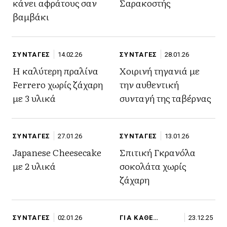
κάνει αφράτους σαν
Σαρακοστής
βαμβάκι
ΣΥΝΤΑΓΕΣ
14.02.26
ΣΥΝΤΑΓΕΣ
28.01.26
Η καλύτερη πραλίνα
Χοιρινή τηγανιά με
Ferrero χωρίς ζάχαρη
την αυθεντική
με 3 υλικά
συνταγή της ταβέρνας
ΣΥΝΤΑΓΕΣ
27.01.26
ΣΥΝΤΑΓΕΣ
13.01.26
Japanese Cheesecake
Σπιτική Γκρανόλα
με 2 υλικά
σοκολάτα χωρίς
ζάχαρη
ΣΥΝΤΑΓΕΣ
02.01.26
ΓΙΑ ΚΑΘΕ
23.12.25
ΠΕΡΙΣΤΑΣΗ