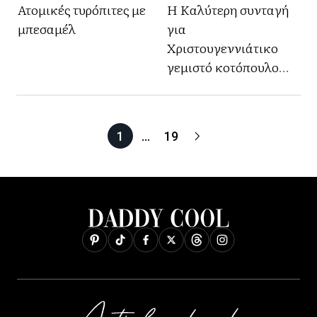
Ατομικές τυρόπιτες με
Η Καλύτερη συνταγή
μπεσαμέλ
για
Χριστουγεννιάτικο
γεμιστό κοτόπουλο
για το 2026 με 1
μυστικό υλικό
1
…
19