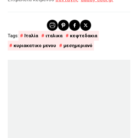
Ιταλία
ιταλικα
κεφτεδακια
κυριακατικο μενου
μεσημεριανό