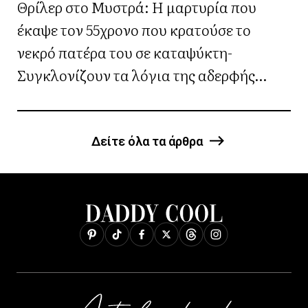
Θρίλερ στο Μυστρά: Η μαρτυρία που
έκαψε τον 55χρονο που κρατούσε το
νεκρό πατέρα του σε καταψύκτη-
Συγκλονίζουν τα λόγια της αδερφής
του(Βίντεο)
Δείτε όλα τα άρθρα