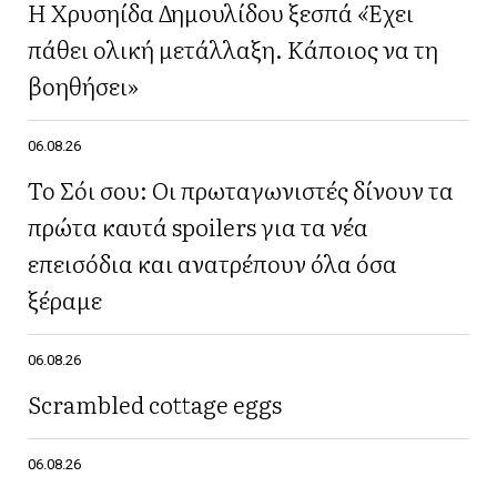
Η Χρυσηίδα Δημουλίδου ξεσπά «Έχει
πάθει ολική μετάλλαξη. Κάποιος να τη
βοηθήσει»
06.08.26
Το Σόι σου: Οι πρωταγωνιστές δίνουν τα
πρώτα καυτά spoilers για τα νέα
επεισόδια και ανατρέπουν όλα όσα
ξέραμε
06.08.26
Scrambled cottage eggs
06.08.26