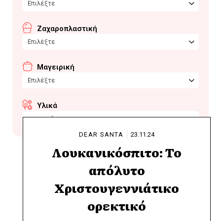
Επιλέξτε
Ζαχαροπλαστική
Επιλέξτε
Μαγειρική
Επιλέξτε
Υλικά
φουντούνια
DEAR SANTA
23.11.24
Λουκανικόσπιτο: Το
απόλυτο
Χριστουγεννιάτικο
ορεκτικό