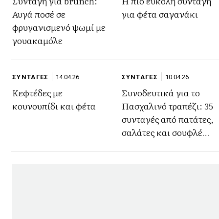
Συνταγή για brunch:
Η πιο εύκολη συνταγή
Αυγά ποσέ σε
για φέτα σαγανάκι
φρυγανισμενό ψωμί με
γουακαμόλε
ΣΥΝΤΑΓΕΣ
14.04.26
ΣΥΝΤΑΓΕΣ
10.04.26
Κεφτέδες με
Συνοδευτικά για το
κουνουπίδι και φέτα
Πασχαλινό τραπέζι: 35
συνταγές από πατάτες,
σαλάτες και σουφλέ
μέχρι ντολμαδάκια