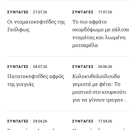
ΣΥΝΤΑΓΕΣ
27.07.26
ΣΥΝΤΑΓΕΣ
17.07.26
Οι ντοματοκεφτέδες της
Το πιο αφράτο
Γκόλφως
σκορδόψωμο με σάλτσα
ντομάτας και λιωμένη
μοτσαρέλα
ΣΥΝΤΑΓΕΣ
04.07.26
ΣΥΝΤΑΓΕΣ
26.06.26
Πατατοκεφτέδες αφρός
Κολοκυθολούλουδα
της γιαγιάς
γεμιστά με φέτα: Το
μυστικό στο κουρκούτι
για να γίνουν τραγανά
και να μην ρουφήξουν
λάδι
ΣΥΝΤΑΓΕΣ
29.04.26
ΣΥΝΤΑΓΕΣ
17.04.26