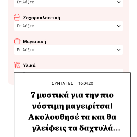
Επιλέξτε
Ζαχαροπλαστική
Επιλέξτε
Μαγειρική
Επιλέξτε
Υλικά
κοιλια
ΣΥΝΤΑΓΕΣ
16.04.20
7 μυστικά για την πιο
νόστιμη μαγειρίτσα!
Ακολουθησέ τα και θα
γλείφεις τα δαχτυλά