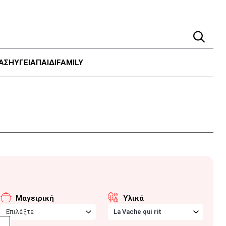
ΑΣΗ
ΥΓΕΊΑ
ΠΑΙΔΙ
FAMILY
Μαγειρική
Υλικά
Επιλέξτε
La Vache qui rit