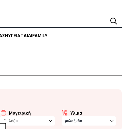
ΑΣΗ
ΥΓΕΊΑ
ΠΑΙΔΙ
FAMILY
Μαγειρική
Υλικά
Επιλέξτε
μυλοξυδο