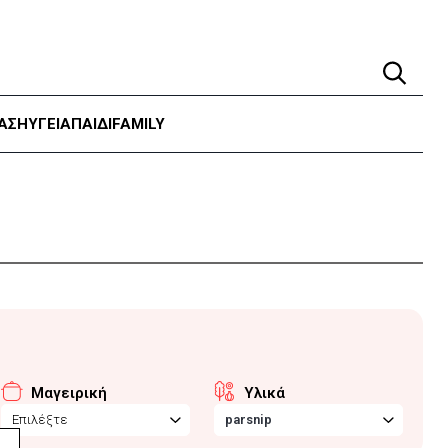
ΑΣΗ
ΥΓΕΊΑ
ΠΑΙΔΙ
FAMILY
Μαγειρική
Υλικά
Επιλέξτε
parsnip