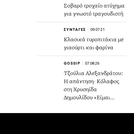
Σοβαρό τροχαίο ατύχημα
για γνωστό τραγουδιστή
ΣΥΝΤΑΓΕΣ
09.07.21
Κλασικά τυροπιτάκια με
γιαούρτι και φαρίνα
GOSSIP
07.08.26
Τζούλια Αλεξανδράτου:
Η απάντηση- Κόλαφος
στη Χρυσηίδα
Δημουλίδου «Είμαι
περήφανη για το ήθος
μου,την αξιοπρέπειά μου
και την εικόνα μου»