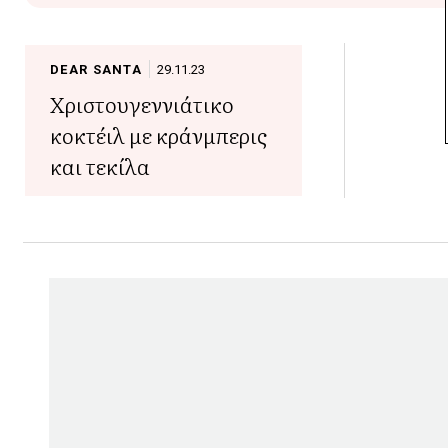
DEAR SANTA
29.11.23
Χριστουγεννιάτικο
κοκτέιλ με κράνμπερις
και τεκίλα