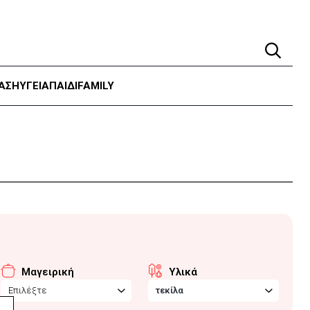
ΑΣΗ
ΥΓΕΊΑ
ΠΑΙΔΙ
FAMILY
Μαγειρική
Υλικά
Επιλέξτε
τεκίλα