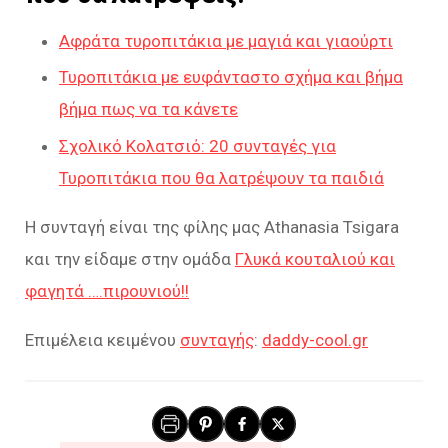
Αφράτα τυροπιτάκια με μαγιά και γιαούρτι
Τυροπιτάκια με ευφάνταστο σχήμα και βήμα
βήμα πως να τα κάνετε
Σχολικό Κολατσιό: 20 συνταγές για
Τυροπιτάκια που θα λατρέψουν τα παιδιά
Η συνταγή είναι της φίλης μας Athanasia Tsigara
και την είδαμε στην ομάδα
Γλυκά κουταλιού και
φαγητά ….πιρουνιού!!
Επιμέλεια κειμένου
συνταγής
:
daddy-cool.gr