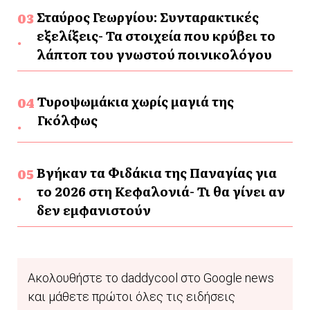
Σταύρος Γεωργίου: Συνταρακτικές
εξελίξεις- Τα στοιχεία που κρύβει το
λάπτοπ του γνωστού ποινικολόγου
Τυροψωμάκια χωρίς μαγιά της
Γκόλφως
Βγήκαν τα Φιδάκια της Παναγίας για
το 2026 στη Κεφαλονιά- Τι θα γίνει αν
δεν εμφανιστούν
Ακολουθήστε το daddycool στο Google news
και μάθετε πρώτοι όλες τις ειδήσεις