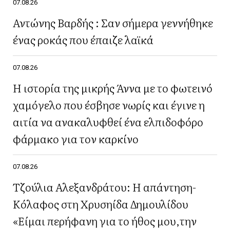
07.08.26
Αντώνης Βαρδής : Σαν σήμερα γεννήθηκε
ένας ροκάς που έπαιζε λαϊκά
07.08.26
Η ιστορία της μικρής Άννα με το φωτεινό
χαμόγελο που έσβησε νωρίς και έγινε η
αιτία να ανακαλυφθεί ένα ελπιδοφόρο
φάρμακο για τον καρκίνο
07.08.26
Τζούλια Αλεξανδράτου: Η απάντηση-
Κόλαφος στη Χρυσηίδα Δημουλίδου
«Είμαι περήφανη για το ήθος μου,την