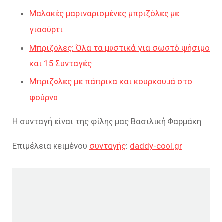
Μαλακές μαριναρισμένες μπριζόλες με
γιαούρτι
Μπριζόλες: Όλα τα μυστικά για σωστό ψήσιμο
και 15 Συνταγές
Μπριζόλες με πάπρικα και κουρκουμά στο
φούρνο
Η συνταγή είναι της φίλης μας Βασιλική Φαρμάκη
Επιμέλεια κειμένου
συνταγής
:
daddy-cool.gr