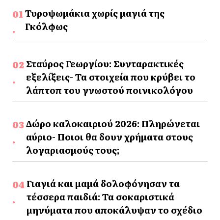
Τυροψωμάκια χωρίς μαγιά της
Γκόλφως
Σταύρος Γεωργίου: Συνταρακτικές
εξελίξεις- Τα στοιχεία που κρύβει το
λάπτοπ του γνωστού ποινικολόγου
Δώρο καλοκαιριού 2026: Πληρώνεται
αύριο- Ποιοι θα δουν χρήματα στους
λογαριασμούς τους;
Γιαγιά και μαμά δολοφόνησαν τα
τέσσερα παιδιά: Τα σοκαριστικά
μηνύματα που αποκάλυψαν το σχέδιο