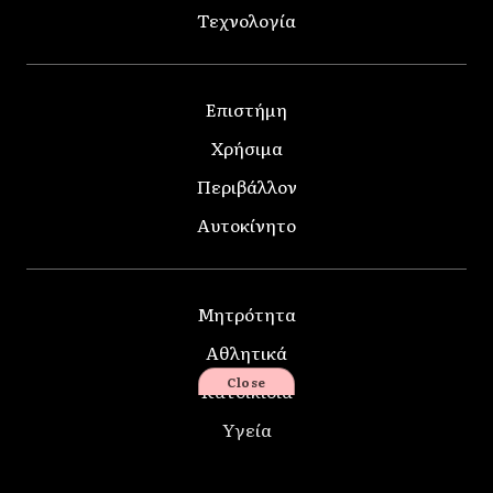
Τεχνολογία
Επιστήμη
Χρήσιμα
Περιβάλλον
Αυτοκίνητο
Μητρότητα
Αθλητικά
Close
Κατοικίδια
Υγεία