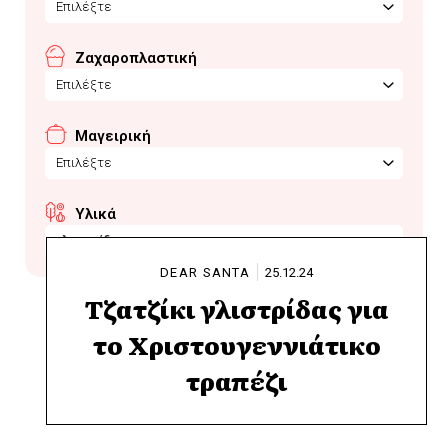
Επιλέξτε
Ζαχαροπλαστική
Επιλέξτε
Μαγειρική
Επιλέξτε
Υλικά
γλυστρίδα
DEAR SANTA
25.12.24
Τζατζίκι γλιστρίδας για
το Χριστουγεννιάτικο
τραπέζι