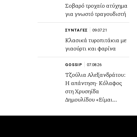
Σοβαρό τροχαίο ατύχημα
για γνωστό τραγουδιστή
ΣΥΝΤΑΓΕΣ
09.07.21
Κλασικά τυροπιτάκια με
γιαούρτι και φαρίνα
GOSSIP
07.08.26
Τζούλια Αλεξανδράτου:
Η απάντηση- Κόλαφος
στη Χρυσηίδα
Δημουλίδου «Είμαι
περήφανη για το ήθος
μου,την αξιοπρέπειά μου
και την εικόνα μου»